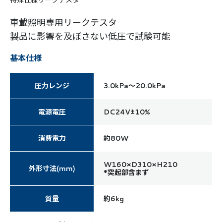
特殊仕様リークテスタ
車載照明専用リークテスタ
製品に影響を及ぼさない低圧で試験可能
基本仕様
圧力レンジ
3.0kPa～20.0kPa
電源電圧
DC24V±10%
消費電力
約80W
W160×D310×H210
外形寸法(mm)
*突起部含まず
質量
約6kg