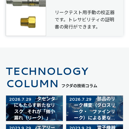
リークテスト用手動の校正器
です。トレサビリティの証明
書の発行ができます。
TECHNOLOGY
COLUMN
フクダの技術コラム
次世代データセンタ
電気・電子部品のリ
2026.7.29
2026.7.29
にもたらす新たなリ
ーク検査（グロスリ
スク…それが「微小
ーク・ ファインリ
漏れ（リーク）」で
ーク）による更なる
す
信頼性向上
包装容器のエアリー
モバイル・電子機器
2023.9.29
2023.9.29