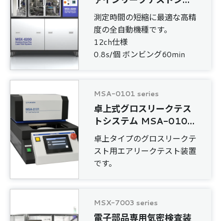
テム
測定時間の短縮に最適な高精
度の全自動機種です。
12ch仕様
0.8s/個 ボンビング60min
MSA-0101 series
卓上式グロスリークテス
トシステム MSA-0101
series
卓上タイプのグロスリークテ
スト用エアリークテスト装置
です。
MSX-7003 series
電子部品専用気密検査装