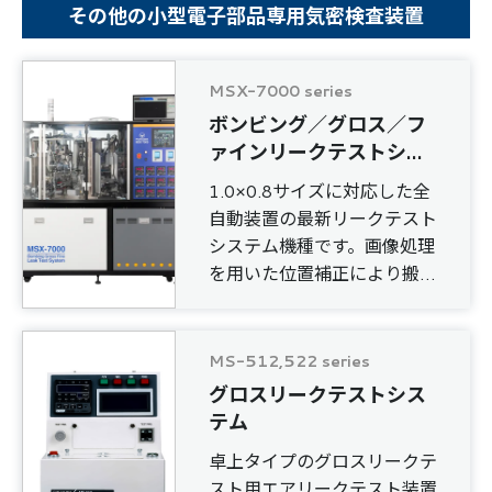
その他の小型電子部品専用気密検査装置
MSX-7000 series
ボンビング／グロス／フ
ァインリークテストシス
テム
1.0×0.8サイズに対応した全
自動装置の最新リークテスト
システム機種です。画像処理
を用いた位置補正により搬送
精度を向上しました。
12ch仕様
1.0秒／個 ボンビング60分
MS-512,522 series
グロスリークテストシス
テム
卓上タイプのグロスリークテ
スト用エアリークテスト装置