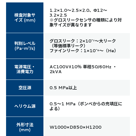
1.2×1.0～2.5×2.0、Φ12～
検査対象サ
3.2×2.5
イズ (mm)
※グロスリークセンサの種類により対
象サイズが異なります
グロスリーク：2×10⁻⁷～大リーク
判別レベル
（等価標準リーク）
(Pa･m³/s)
ファインリーク：1×10⁻⁹～（He）
電源電圧・
AC100V±10％ 単相50/60Hz ・
消費電力
2kVA
空圧源
0.5 MPa以上
0.5～1 MPa（ボンベからの充填圧に
ヘリウム源
よる）
外形寸法
W1000×D850×H1200
(mm)