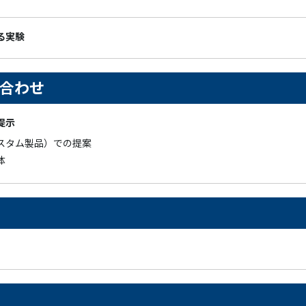
る実験
ち合わせ
提示
スタム製品）での提案
体