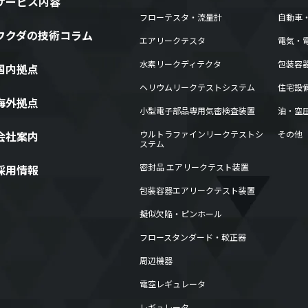
サービス内容
フローテスタ・流量計
自動車
フクダの技術コラム
エアリークテスタ
電気・
水素リークディテクタ
包装容
国内拠点
ヘリウムリークテストシステム
住宅設
海外拠点
小型電子部品専用気密検査装置
油・空
会社案内
ウルトラファインリークテストシ
その他
ステム
密封品 エアリークテスト装置
採用情報
包装容器エアリークテスト装置
擬似欠陥・ピンホール
フロースタンダード・較正器
周辺機器
電空レギュレータ
レギュレータ