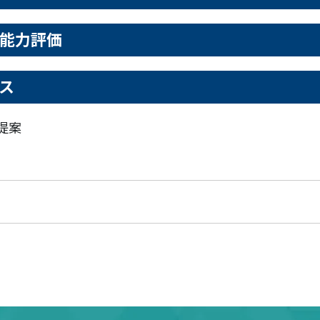
程能力評価
ビス
提案